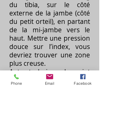
du tibia, sur le côté
externe de la jambe (côté
du petit orteil), en partant
de la mi-jambe vers le
haut. Mettre une pression
douce sur l’index, vous
devriez trouver une zone
plus creuse.
Autre technique: Le point
est à une largeur de main
Phone
Email
Facebook
(sans le pouce) lorsque
l'on place la main sur le
coin inférieur de la patella
(oeil du genou). Coller sur
le tibia. (Photo de gauche)