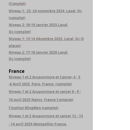
(Complet)
Niveau 1: 23 -24 novembre 2024, Laval, Qc
(complet)
Niveau 2: 18-19 janvier 2025 Laval,
Qc
(complet)
Niveau 1: 13-14 décembre 2025, Laval, Qc (5
places)
Niveau 2: 17-18 janvier 2026 Laval,
Qc
(complet)
France
Niveau 1 et 2 Acupuncture et Cancer; 4 - 5
-6 Avril 2025, Paris, France (complet)
Niveau 1 et 2 Acupuncture et cancer 8 - 9 -
10 avril 2025 Nancy, France Contacter
l'institut MingMen
(complet)
Niveau 1 et 2 Acupuncture et cancer 12 - 13
- 14 avril 2025 Montpellier France.